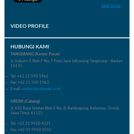
back to top
VIDEO PROFILE
HUBUNGI KAMI
TANGERANG (Kantor Pusat)
Jl. Industri II Blok F No. 7 Pasir Jaya Jatiuwung Tangerang - Banten
15135.
Tel: +62 21 590 1962
Fax: +62 21 590 1963
Email:
contact@colorpak.co.id
GRESIK (Cabang)
Jl. KIG Raya Selatan Blok E No. 8, Randuagung, Kebomas, Gresik,
Jawa Timur 61121.
Tel: +62 31 9910 4321
Fax: +62 31 9910 4332