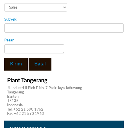
Subyek:
Pesan
Kirim
Batal
Plant Tangerang
Jl. Industri II Blok F No. 7 Pasir Jaya Jatiuwung
Tangerang
Banten
15135
Indonesia
Tel. +62 21 590 1962
Fax. +62 21 590 1963