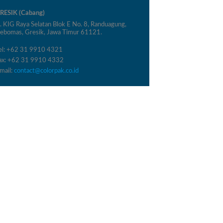
RESIK (Cabang)
l. KIG Raya Selatan Blok E No. 8, Randuagung,
ebomas, Gresik, Jawa Timur 61121.
el: +62 31 9910 4321
ax: +62 31 9910 4332
mail:
contact@colorpak.co.id