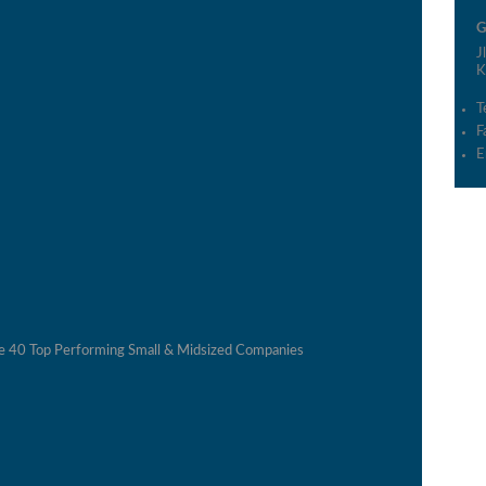
G
J
K
T
F
E
he 40 Top Performing Small & Midsized Companies