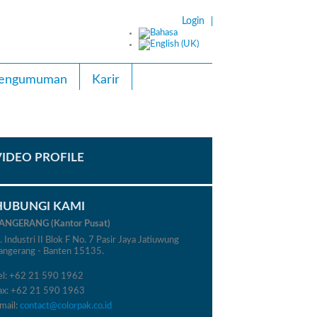
Login
engumuman
Karir
VIDEO PROFILE
HUBUNGI KAMI
ANGERANG (Kantor Pusat)
l. Industri II Blok F No. 7 Pasir Jaya Jatiuwung
angerang - Banten 15135.
el: +62 21 590 1962
ax: +62 21 590 1963
mail:
contact@colorpak.co.id