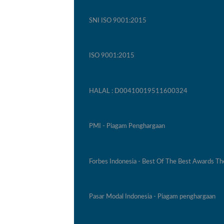
SNI ISO 9001:2015
ISO 9001:2015
HALAL : D00410019511600324
PMI - Piagam Penghargaan
Forbes Indonesia - Best Of The Best Awards T
Pasar Modal Indonesia - Piagam penghargaan