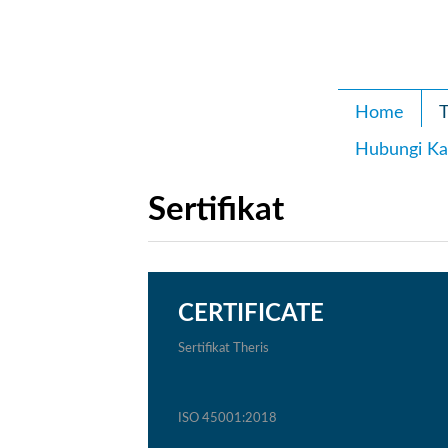
Home
T
Hubungi Ka
Sertifikat
CERTIFICATE
Sertifikat Theris
ISO 45001:2018