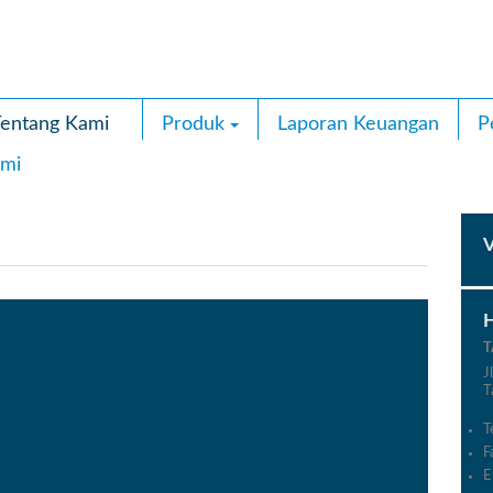
entang Kami
Produk
Laporan Keuangan
P
mi
T
J
T
T
F
E