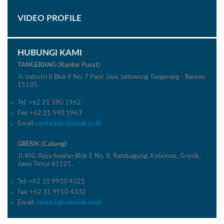
VIDEO PROFILE
HUBUNGI KAMI
TANGERANG (Kantor Pusat)
Jl. Industri II Blok F No. 7 Pasir Jaya Jatiuwung Tangerang - Banten
15135.
Tel: +62 21 590 1962
Fax: +62 21 590 1963
Email:
contact@colorpak.co.id
GRESIK (Cabang)
Jl. KIG Raya Selatan Blok E No. 8, Randuagung, Kebomas, Gresik,
Jawa Timur 61121.
Tel: +62 31 9910 4321
Fax: +62 31 9910 4332
Email:
contact@colorpak.co.id