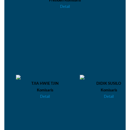
Presiden Komisaris
Detail
TJIA HWIE TJIN
DIDIK SUSILO
Komisaris
Komisaris
Detail
Detail