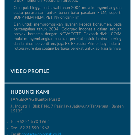
untuk memenuhi kebutuhan tersebut.
Colorpak hingga pada awal tahun 2004 mula imengembangkan
suatu perusahaan untuk bahan baku pasokan FILM, seperti
BOPP FILM FILM, PET, Nylon dan Film.
Dan untuk mempromosikan layanan kepada konsumen, pada
pertengahan tahun 2004, Colorpak Indonesia dalam sebuah
proyek bersama dengan NOVACOTE Flexpack-divisi COIM
mulai mengembangkan pasokan perekat untuk laminasi kering
dan laminasi solventfree, juga PE ExtrusionPrimer bagi industri
rotogravure dan coating berbagai perekat untuk aplikasi lainnya.
VIDEO PROFILE
HUBUNGI KAMI
TANGERANG (Kantor Pusat)
Jl. Industri II Blok F No. 7 Pasir Jaya Jatiuwung Tangerang - Banten
15135.
Tel: +62 21 590 1962
Fax: +62 21 590 1963
Email:
contact@colorpak.co.id