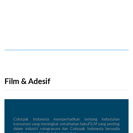
Film & Adesif
Colorpak Indonesia memperhatikan tentang kebutuhan
konsumen yang meningkat untukbahan bakuFILM yang penting
dalam industri rotogravure dan Colorpak Indonesia bersedia