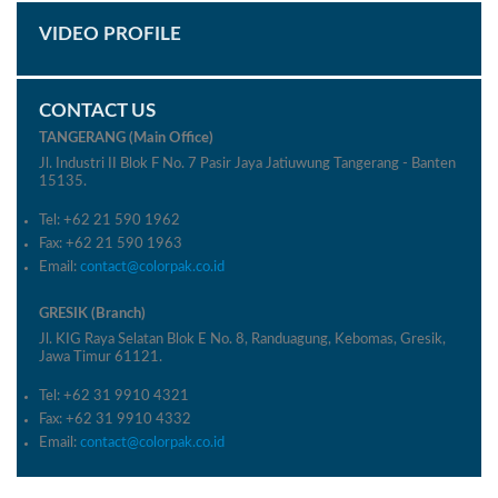
VIDEO PROFILE
CONTACT US
TANGERANG (Main Office)
Jl. Industri II Blok F No. 7 Pasir Jaya Jatiuwung Tangerang - Banten
15135.
Tel: +62 21 590 1962
Fax: +62 21 590 1963
Email:
contact@colorpak.co.id
GRESIK (Branch)
Jl. KIG Raya Selatan Blok E No. 8, Randuagung, Kebomas, Gresik,
Jawa Timur 61121.
Tel: +62 31 9910 4321
Fax: +62 31 9910 4332
Email:
contact@colorpak.co.id