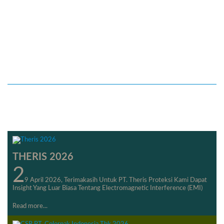
THERIS 2026
2
9 April 2026, Terimakasih Untuk PT. Theris Proteksi Kami Dapat
Insight Yang Luar Biasa Tentang Electromagnetic Interference (EMI)
Read more...